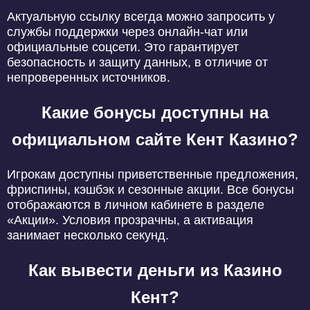
Актуальную ссылку всегда можно запросить у
службы поддержки через онлайн-чат или
официальные соцсети. Это гарантирует
безопасность и защиту данных, в отличие от
непроверенных источников.
Какие бонусы доступны на
официальном сайте Кент Казино?
Игрокам доступны приветственные предложения,
фриспины, кэшбэк и сезонные акции. Все бонусы
отображаются в личном кабинете в разделе
«Акции». Условия прозрачны, а активация
занимает несколько секунд.
Как вывести деньги из Казино
Кент?