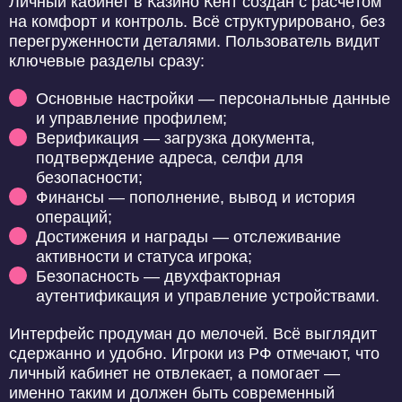
Личный кабинет в Казино Кент создан с расчётом
на комфорт и контроль. Всё структурировано, без
перегруженности деталями. Пользователь видит
ключевые разделы сразу:
Основные настройки — персональные данные
и управление профилем;
Верификация — загрузка документа,
подтверждение адреса, селфи для
безопасности;
Финансы — пополнение, вывод и история
операций;
Достижения и награды — отслеживание
активности и статуса игрока;
Безопасность — двухфакторная
аутентификация и управление устройствами.
Интерфейс продуман до мелочей. Всё выглядит
сдержанно и удобно. Игроки из РФ отмечают, что
личный кабинет не отвлекает, а помогает —
именно таким и должен быть современный